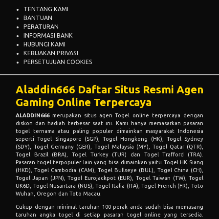
TENTANG KAMI
BANTUAN
PERATURAN
INFORMASI BANK
HUBUNGI KAMI
KEBIJAKAN PRIVASI
PERSETUJUAN COOKIES
Aladdin666 Daftar Situs Resmi Agen
Gaming Online Terpercaya
ALADDIN666
merupakan situs agen Togel online terpercaya dengan
diskon dan hadiah terbesar saat ini. Kami hanya memasarkan pasaran
togel ternama atau paling populer dimainkan masyarakat Indonesia
seperti Togel Singapore (SGP), Togel Hongkong (HK), Togel Sydney
(SDY), Togel Germany (GER), Togel Malaysia (MY), Togel Qatar (QTR),
Togel Brazil (BRA), Togel Turkey (TUR) dan Togel Trafford (TRA).
Pasaran togel terpopuler lain yang bisa dimainkan yaitu Togel HK Siang
(HKD), Togel Cambodia (CAM), Togel Bullseye (BUL), Togel China (CH),
Togel Japan (JPN), Togel Eurojackpot (EUR), Togel Taiwan (TW), Togel
UK6D, Togel Nusantara (NUS), Togel Italia (ITA), Togel French (FR), Toto
Wuhan, Oregon dan Toto Macau.
Cukup dengan minimal taruhan 100 perak anda sudah bisa memasang
taruhan angka togel di setiap pasaran togel online yang tersedia.