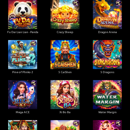
Fu Dai Lian Lian - Panda
Crazy Sheep
Dragon Arena
Pine of Plinko 2
5 CaiShen
5 Dragons
Mega ACE
Xi Bo Ba
Water Margin