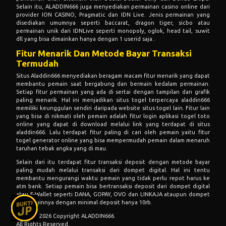
Selain itu, ALADDIN666 juga menyediakan permainan casino online dari
provider ION CASINO, Pragmatic dan IDN Live. Jenis permainan yang
disediakan umumnya seperti baccarat, dragon tiger, sicbo atau
permainan unik dari IDNLive seperti monopoly, oglok, head tail, suwit
dll yang bisa dimainkan hanya dengan 1 userid saja..
Fitur Menarik Dan Metode Bayar Transaksi
Termudah
Situs Aladdin666 menyediakan beragam macam fitur menarik yang dapat
membantu pemain saat bergabung dan bermain kedalam permainan.
Setiap fitur permainan yang ada di sertai dengan tampilan dan grafik
paling menarik. Hal ini menjadikan situs togel terpercaya aladdin666
memiliki keunggulan sendiri daripada website situs togel lain. Fitur lain
yang bisa di nikmati oleh pemain adalah fitur login aplikasi togel toto
online yang dapat di download melalui link yang terdapat di situs
aladdin666. Lalu terdapat fitur paling di cari oleh pemain yaitu fitur
togel generator online yang bisa mempermudah pemain dalam menaruh
taruhan tebak angka yang di mau.
Selain dari itu terdapat fitur transaksi deposit dengan metode bayar
paling mudah melalui transaksi dari dompet digital. Hal ini tentu
membantu mengurangi waktu pemain yang tidak perlu repot harus ke
atm bank. Setiap pemain bisa bertransaksi deposit dari dompet digital
atau E-Wallet seperti DANA, GOPAY, OVO dan LINKAJA ataupun dompet
digital lainnya dengan minimal deposit hanya 10rb.
© 2015 - 2026 Copyright ALADDIN666.
All Rights Reserved.