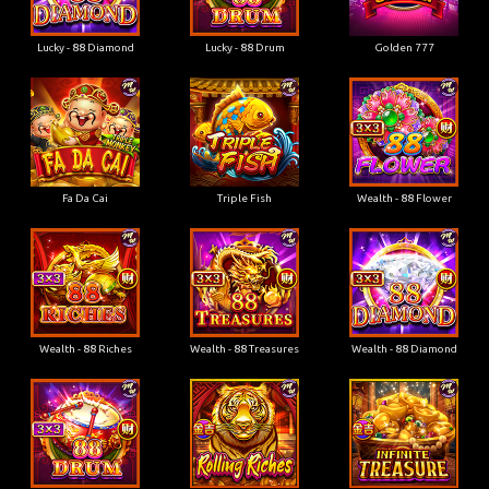
Lucky - 88 Diamond
Lucky - 88 Drum
Golden 777
Fa Da Cai
Triple Fish
Wealth - 88 Flower
Wealth - 88 Riches
Wealth - 88 Treasures
Wealth - 88 Diamond