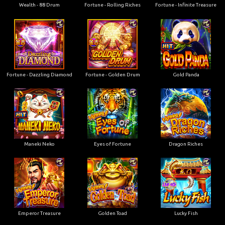
Wealth - 88 Drum
Fortune - Rolling Riches
Fortune - Infinite Treasure
Fortune - Dazzling Diamond
Fortune - Golden Drum
Gold Panda
Maneki Neko
Eyes of Fortune
Dragon Riches
Emperor Treasure
Golden Toad
Lucky Fish