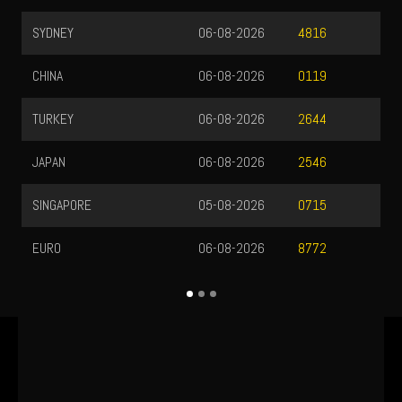
QATAR
06-08-2026
6642
UK6D
06-08-2026
8047
NUSANTARA
06-08-2026
0964
HONGKONG
06-08-2026
3634
ITALIA
06-08-2026
9460
GERMAN
07-08-2026
4715