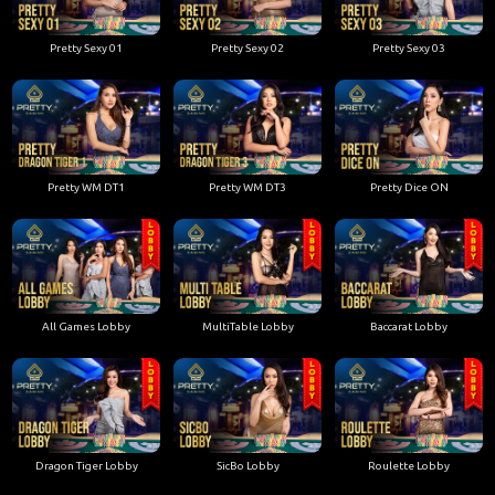
Pretty Sexy 01
Pretty Sexy 02
Pretty Sexy 03
Pretty WM DT1
Pretty WM DT3
Pretty Dice ON
All Games Lobby
MultiTable Lobby
Baccarat Lobby
Dragon Tiger Lobby
SicBo Lobby
Roulette Lobby