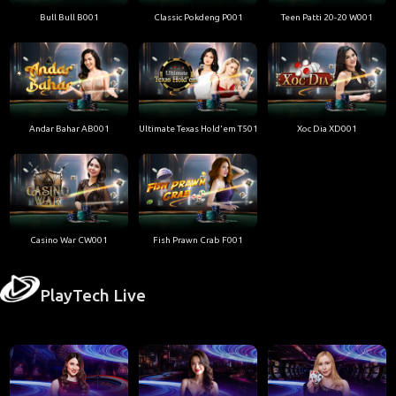
Bull Bull B001
Classic Pokdeng P001
Teen Patti 20-20 W001
Andar Bahar AB001
Ultimate Texas Hold'em T501
Xoc Dia XD001
Casino War CW001
Fish Prawn Crab F001
PlayTech Live