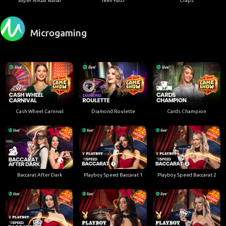
Super Andar Bahar
Teen Patti
Craps
Microgaming
Cash Wheel Carnival
Diamond Roulette
Cards Champion
Baccarat After Dark
Playboy Speed Baccarat 1
Playboy Speed Baccarat 2