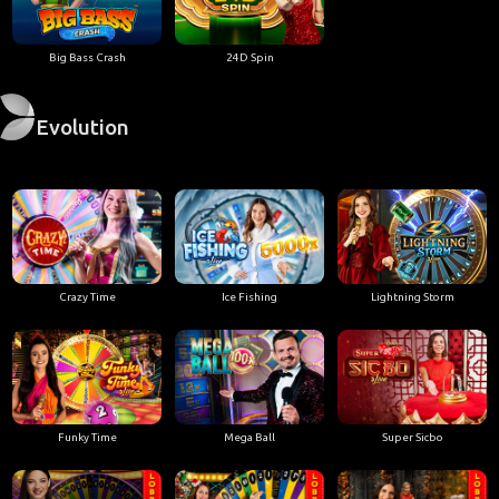
Big Bass Crash
24D Spin
Evolution
Crazy Time
Ice Fishing
Lightning Storm
Funky Time
Mega Ball
Super Sicbo