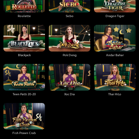
Roulette
Sicbo
Dragon Tiger
Blackjack
Pok Deng
Andar Bahar
Teen Patti 20-20
Xoc Dia
Thai HiLo
Fish Prawn Crab