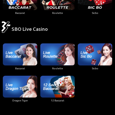
Baccarat
Roulette
Sicbo
SBO Live Casino
Baccarat
Roulette
Sicbo
Dragon Tiger
12 Baccarat