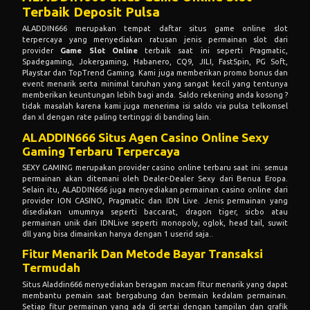
Terbaik Deposit Pulsa
ALADDIN666 merupakan tempat daftar situs game online slot
terpercaya yang menyediakan ratusan jenis permainan slot dari
provider
Game Slot Online
terbaik saat ini seperti Pragmatic,
Spadegaming, Jokergaming, Habanero, CQ9, JILI, FastSpin, PG Soft,
Playstar dan TopTrend Gaming. Kami juga memberikan promo bonus dan
event menarik serta minimal taruhan yang sangat kecil yang tentunya
memberikan keuntungan lebih bagi anda. Saldo rekening anda kosong ?
tidak masalah karena kami juga menerima isi saldo via pulsa telkomsel
dan xl dengan rate paling tertinggi di banding lain.
ALADDIN666 Situs Agen Casino Online Sexy
Gaming Terbaru Terpercaya
SEXY GAMING merupakan provider casino online terbaru saat ini. semua
permainan akan ditemani oleh Dealer-Dealer Sexy dari Benua Eropa.
Selain itu, ALADDIN666 juga menyediakan permainan casino online dari
provider ION CASINO, Pragmatic dan IDN Live. Jenis permainan yang
disediakan umumnya seperti baccarat, dragon tiger, sicbo atau
permainan unik dari IDNLive seperti monopoly, oglok, head tail, suwit
dll yang bisa dimainkan hanya dengan 1 userid saja..
Fitur Menarik Dan Metode Bayar Transaksi
Termudah
Situs Aladdin666 menyediakan beragam macam fitur menarik yang dapat
membantu pemain saat bergabung dan bermain kedalam permainan.
Setiap fitur permainan yang ada di sertai dengan tampilan dan grafik