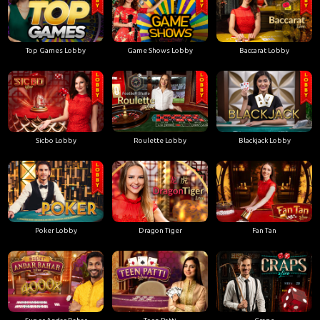
Top Games Lobby
Game Shows Lobby
Baccarat Lobby
Sicbo Lobby
Roulette Lobby
Blackjack Lobby
Poker Lobby
Dragon Tiger
Fan Tan