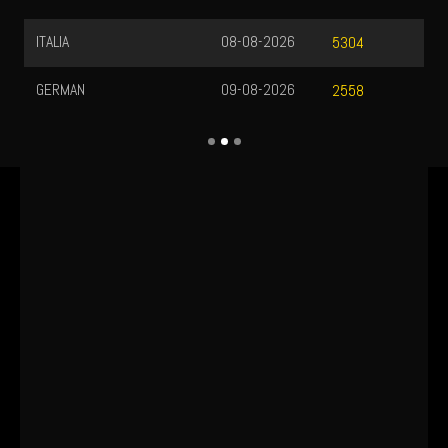
ITALIA
08-08-2026
5304
GERMAN
09-08-2026
2558