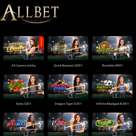
All Games Lobby
Quick Baccarat Q001
Roulette R001
Sicbo S201
Dragon Tiger D201
Infinite Blackjack BJ001