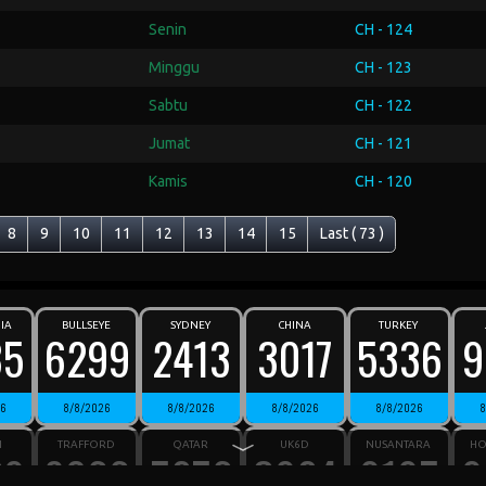
Senin
CH - 124
Minggu
CH - 123
Sabtu
CH - 122
Jumat
CH - 121
Kamis
CH - 120
8
9
10
11
12
13
14
15
Last ( 73 )
IA
BULLSEYE
SYDNEY
CHINA
TURKEY
35
6299
2413
3017
5336
9
26
8/8/2026
8/8/2026
8/8/2026
8/8/2026
8
N
TRAFFORD
QATAR
UK6D
NUSANTARA
H
29
8066
5256
3924
9195
9