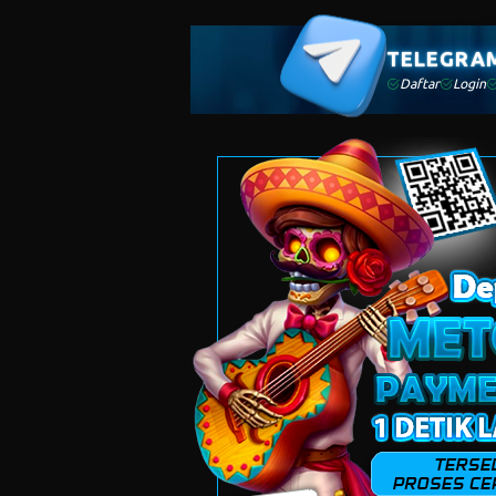
TELEGRA
Daftar
Login