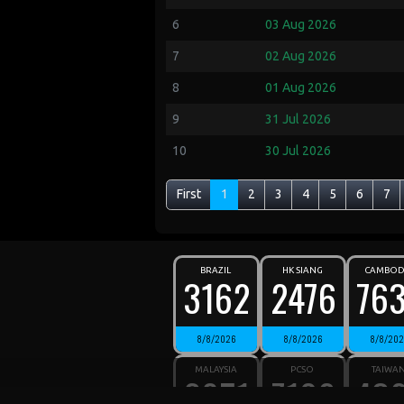
6
03 Aug 2026
7
02 Aug 2026
8
01 Aug 2026
9
31 Jul 2026
10
30 Jul 2026
First
1
2
3
4
5
6
7
BRAZIL
HK SIANG
CAMBOD
3162
2476
76
8/8/2026
8/8/2026
8/8/20
MALAYSIA
PCSO
TAIWA
6851
7102
43