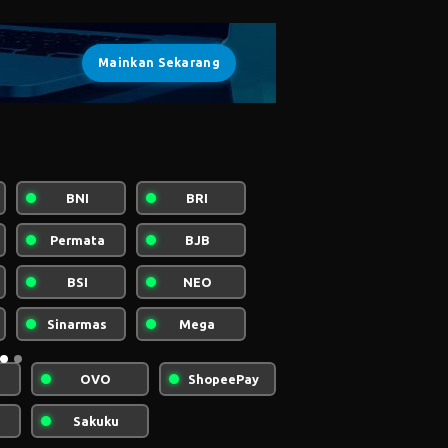
Mainkan Sekarang
BNI
BRI
Superbank
Alloba
Permata
BJB
BSI
NEO
Sinarmas
Mega
OVO
ShopeePay
Sakuku