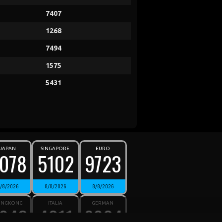
7407
1268
7494
1575
5431
JAPAN
SINGAPORE
EURO
078
5102
9723
/8/2026
8/8/2026
8/8/2026
ONGKONG
ITALIA
GERMAN
943
4611
2804