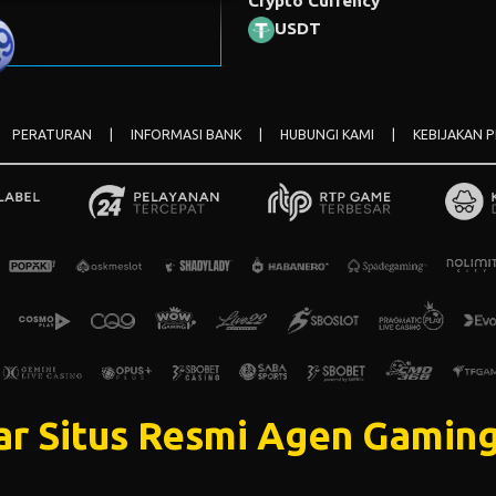
Crypto Currency
USDT
PERATURAN
|
INFORMASI BANK
|
HUBUNGI KAMI
|
KEBIJAKAN P
ar Situs Resmi Agen Gaming