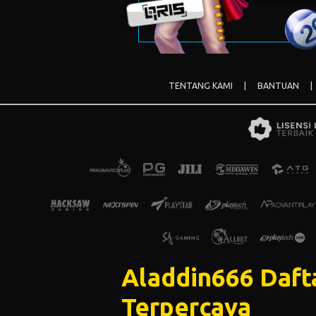
TENTANG KAMI
|
BANTUAN
|
Aladdin666 Daft
Terpercaya