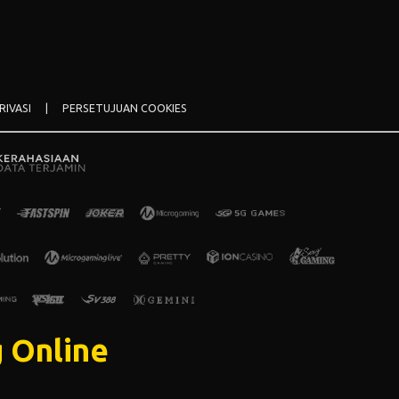
RIVASI
|
PERSETUJUAN COOKIES
 Online