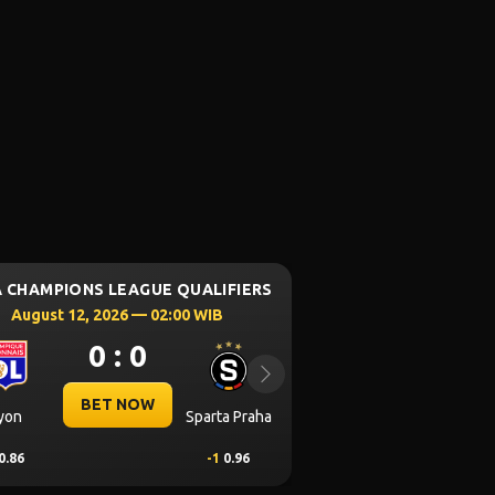
/8/2026
7/8/2026
8/8/2026
APOOL DAY
BOLAPOOL NIGHT
974
0715
/8/2026
7/8/2026
A CHAMPIONS LEAGUE QUALIFIERS
August 11, 2026 — 22:59 WIB
0 : 0
Next
BET NOW
Union Saint-
 Glimt
Gilloise
5
0.88
-0.75
0.94