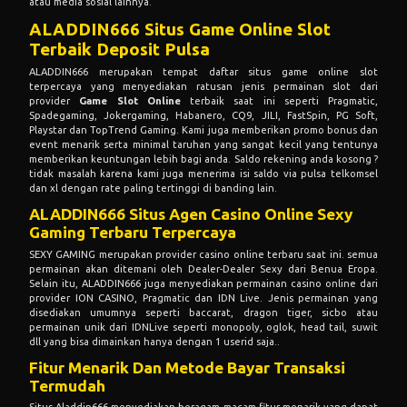
atau media sosial lainnya.
ALADDIN666 Situs Game Online Slot
Terbaik Deposit Pulsa
ALADDIN666 merupakan tempat daftar situs game online slot
terpercaya yang menyediakan ratusan jenis permainan slot dari
provider
Game Slot Online
terbaik saat ini seperti Pragmatic,
Spadegaming, Jokergaming, Habanero, CQ9, JILI, FastSpin, PG Soft,
Playstar dan TopTrend Gaming. Kami juga memberikan promo bonus dan
event menarik serta minimal taruhan yang sangat kecil yang tentunya
memberikan keuntungan lebih bagi anda. Saldo rekening anda kosong ?
tidak masalah karena kami juga menerima isi saldo via pulsa telkomsel
dan xl dengan rate paling tertinggi di banding lain.
ALADDIN666 Situs Agen Casino Online Sexy
Gaming Terbaru Terpercaya
SEXY GAMING merupakan provider casino online terbaru saat ini. semua
permainan akan ditemani oleh Dealer-Dealer Sexy dari Benua Eropa.
Selain itu, ALADDIN666 juga menyediakan permainan casino online dari
provider ION CASINO, Pragmatic dan IDN Live. Jenis permainan yang
disediakan umumnya seperti baccarat, dragon tiger, sicbo atau
permainan unik dari IDNLive seperti monopoly, oglok, head tail, suwit
dll yang bisa dimainkan hanya dengan 1 userid saja..
Fitur Menarik Dan Metode Bayar Transaksi
Termudah