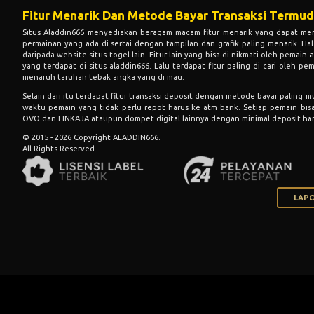
Fitur Menarik Dan Metode Bayar Transaksi Termu
Situs Aladdin666 menyediakan beragam macam fitur menarik yang dapat me
permainan yang ada di sertai dengan tampilan dan grafik paling menarik. Hal
daripada website situs togel lain. Fitur lain yang bisa di nikmati oleh pemain 
yang terdapat di situs aladdin666. Lalu terdapat fitur paling di cari oleh 
menaruh taruhan tebak angka yang di mau.
Selain dari itu terdapat fitur transaksi deposit dengan metode bayar paling 
waktu pemain yang tidak perlu repot harus ke atm bank. Setiap pemain bisa 
OVO dan LINKAJA ataupun dompet digital lainnya dengan minimal deposit han
© 2015 - 2026 Copyright ALADDIN666.
All Rights Reserved.
LAPO