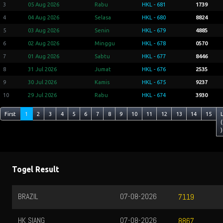
3
05 Aug 2026
Rabu
HKL - 681
1739
4
04 Aug 2026
Selasa
HKL - 680
8824
5
03 Aug 2026
Senin
HKL - 679
4885
6
02 Aug 2026
Minggu
HKL - 678
0570
7
01 Aug 2026
Sabtu
HKL - 677
8446
8
31 Jul 2026
Jumat
HKL - 676
2535
9
30 Jul 2026
Kamis
HKL - 675
9237
10
29 Jul 2026
Rabu
HKL - 674
3930
First
1
2
3
4
5
6
7
8
9
10
11
12
13
14
15
(
)
Togel Result
BRAZIL
07-08-2026
7119
HK SIANG
07-08-2026
8867