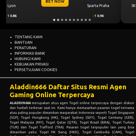
BET NOW
a
SK Sturm Graz
Fenerbahce
-0.5
0.95
0.5
0.87
TENTANG KAMI
BANTUAN
PERATURAN
INFORMASI BANK
HUBUNGI KAMI
KEBIJAKAN PRIVASI
PERSETUJUAN COOKIES
Aladdin666 Daftar Situs Resmi Agen
Gaming Online Terpercaya
ALADDIN666
merupakan situs agen Togel online terpercaya dengan diskon
dan hadiah terbesar saat ini. Kami hanya memasarkan pasaran togel ternama
atau paling populer dimainkan masyarakat Indonesia seperti Togel Singapore
(SGP), Togel Hongkong (HK), Togel Sydney (SDY), Togel Germany (GER),
Togel Malaysia (MY), Togel Qatar (QTR), Togel Brazil (BRA), Togel Turkey
(TUR) dan Togel Trafford (TRA). Pasaran togel terpopuler lain yang bisa
dimainkan yaitu Togel HK Siang (HKD), Togel Cambodia (CAM), Togel