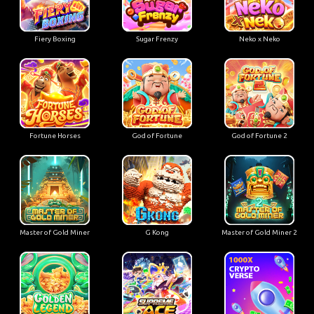
Fiery Boxing
Sugar Frenzy
Neko x Neko
Fortune Horses
God of Fortune
God of Fortune 2
Master of Gold Miner
G Kong
Master of Gold Miner 2