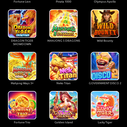
Fortune Lion
Pinata 1000
Olympus Apollo
DRAGON TIGER
MAHJONG 5 DRAGONS
Wild Bounty
SHOWDOWN
Mahjong Ways 3+
Neko Titan
GOVERNMENT DISCO 2
Fortune Trio
Golden Island
Lucky Tiger