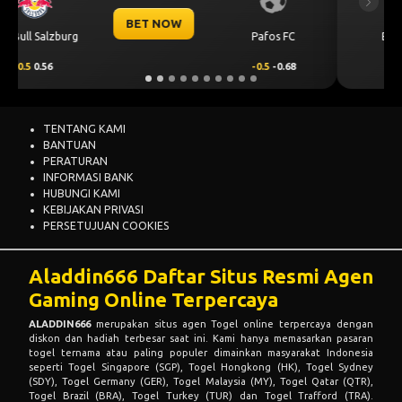
Previous
Next
BET NOW
Benfica
Heart of Midlothian
1
0.56
-1
-0.68
TENTANG KAMI
BANTUAN
PERATURAN
INFORMASI BANK
HUBUNGI KAMI
KEBIJAKAN PRIVASI
PERSETUJUAN COOKIES
Aladdin666 Daftar Situs Resmi Agen
Gaming Online Terpercaya
ALADDIN666
merupakan situs agen Togel online terpercaya dengan
diskon dan hadiah terbesar saat ini. Kami hanya memasarkan pasaran
togel ternama atau paling populer dimainkan masyarakat Indonesia
seperti Togel Singapore (SGP), Togel Hongkong (HK), Togel Sydney
(SDY), Togel Germany (GER), Togel Malaysia (MY), Togel Qatar (QTR),
Togel Brazil (BRA), Togel Turkey (TUR) dan Togel Trafford (TRA).