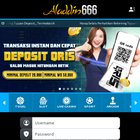
g Tujuan Deposit,, Terimakasih
Harap Selalu Perhatikan Rekening Tujuan Deposit,,
TOGEL
SLOT
LIVE CASINO
SPORT
ARCADE
SABU